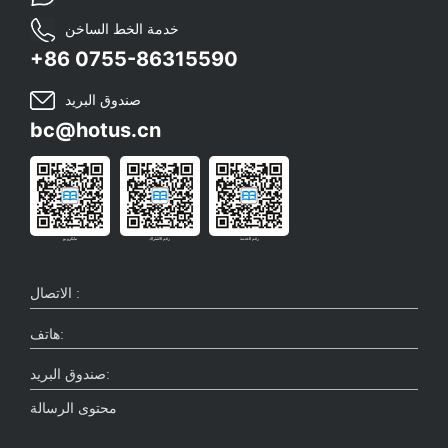
خدمة الخط الساخن
+86 0755-86315590
صندوق البريد
bc@hotus.cn
رقم الخدمة
رقم الاشتراك
مايكرو بو