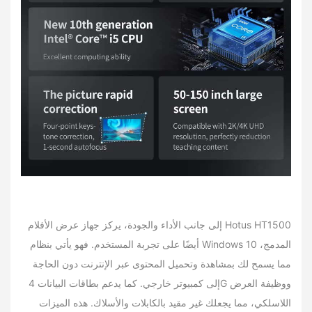
إلى جانب الأداء والجودة، يركز جهاز عرض الأفلام Hotus HT1500
أيضًا على تجربة المستخدم. فهو يأتي بنظام Windows 10 المدمج،
مما يسمح لك بمشاهدة وتحميل المحتوى عبر الإنترنت دون الحاجة
إلى كمبيوتر خارجي. كما يدعم بطاقات البيانات 4G ووظيفة العرض
اللاسلكي، مما يجعلك غير مقيد بالكابلات والأسلاك. هذه الميزات