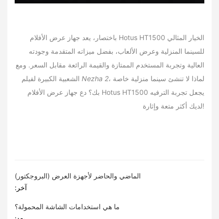
باختصار، يعد جهاز عرض الأفلام Hotus HT1500 الخيار المثالي
للسينما المنزلية وعرض الألعاب، بفضل ميزاته المتقدمة وجودته
العالية وتجربة المستخدم الممتازة والقيمة الرائعة مقابل السعر. ومع
، لماذا لا تنشئ سينما منزلية خاصة
Nezha 2
الشعبية الكبيرة لفيلم
بك؟ دع جهاز عرض الأفلام Hotus HT1500 يجعل تجربة الترفيه
لديك أكثر متعة وإثارة!
الماضي والحاضر لأجهزة العرض (البروجكتور)
:آخر
ما هي استخدامات الشاشة المحمولة؟
:بعد