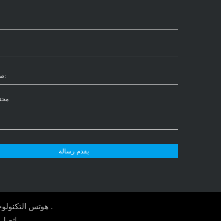
يقدم رسالة
© هوتس التكنولوجيا المحدودة جميع الحقوق محفوظة .
اتصل ب