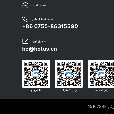
خدمة العملاء
خدمة الخط الساخن
+86 0755-86315590
صندوق البريد
bc@hotus.cn
رقم الخدمة
رقم الاشتراك
مايكرو بو
15107
يسية