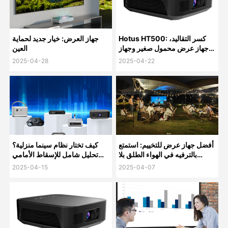
Hotus HT500: كسر التقاليد،
جهاز العرض: خيار جديد لحماية
جهاز عرض محمول صغير وجهاز
العين
كمبيوتر لتجربة مكتب متنقل
2025-04-28
2025-04-22
جديدة
أفضل جهاز عرض للتخييم: استمتع
كيف تختار نظام سينما منزلية؟
بالترفيه في الهواء الطلق بلا
تحليل شامل للإسقاط الأمامي
حدود!
والخلفي والجانبي – دليلك لتصبح
2025-04-15
2025-04-07
خبيراً في أجه