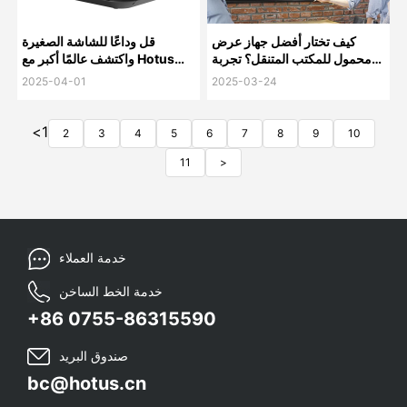
كيف تختار أفضل جهاز عرض
قل وداعًا للشاشة الصغيرة
محمول للمكتب المتنقل؟ تجربة
واكتشف عالمًا أكبر مع Hotus
واقعية + تحليل احترافي
HT500 جهاز العرض
2025-04-01
2025-03-24
<
1
2
3
4
5
6
7
8
9
10
11
>
خدمة العملاء
خدمة الخط الساخن
+86 0755-86315590
صندوق البريد
bc@hotus.cn