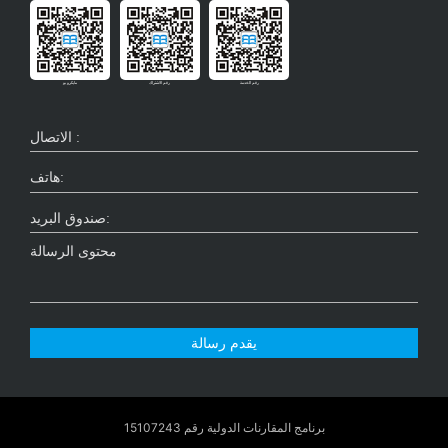
رقم الخدمة
رقم الاشتراك
مايكرو بو
يقدم رسالة
برنامج المقارنات الدولية رقم 15107243