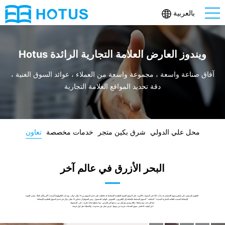
بالعربية
Hotus ويندوز العارض العلامة التجارية الرائدة
آفاق صناعة واسعة ، مجموعة واسعة من العملاء ، عوائد السوق الغنية ،
دقة تحديد المواقع العلامة التجارية
محل علي الدولي
شرق بكين متجر
خدمات مخصصة
تعاون
البحر الأزرق في عالم آخر
في السنوات الأخيرة ، فإن السوق الصينية التقليدية الإسقاط قد حافظت على حجم السوق من 10 مليار دولار ، مع دلب التكنولوجيا أصبحت أكثر وأكثر كمالا ، مصدر الضوء LED التطوير المستمر ذكي مايكرو سوق الاستثمار قد بدأت
الإسقاط أصبحت العلامة التجارية الجديدة " الشاشة " السوق المحتملة بالإضافة إلى التلفزيون ، الكمبيوتر ، الهاتف المحمول ، ومن المتوقع أن تتجاوز 10 مليار دولار في حجم السوق التقليدية الإسقاط
جنبا إلى جنب مع مزاياها ، نظام ويندوز هو أول من دمجها في العرض ، مما يجعلها تماما تجاريا ، ذكي ، المحمولة
في الوقت الحاضر ، سوق المنتجات فريدة من نوعها ، فرص عمل غير محدودة ، والاستيلاء على أول فرصة !